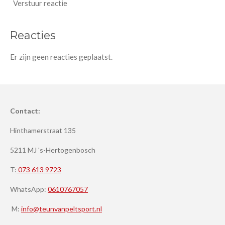
Verstuur reactie
Reacties
Er zijn geen reacties geplaatst.
Contact:
Hinthamerstraat 135
5211 MJ 's-Hertogenbosch
T:
073 613 9723
WhatsApp:
0610767057
M:
info@teunvanpeltsport.nl