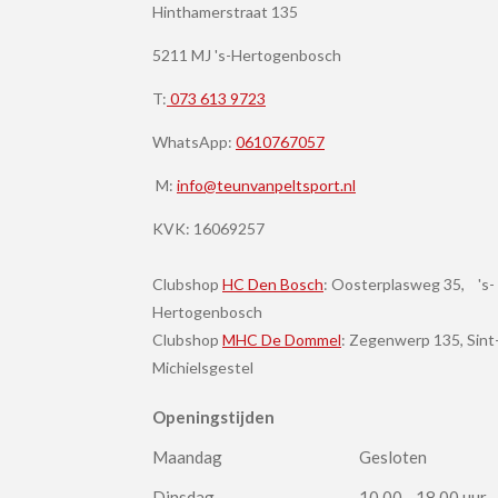
Hinthamerstraat 135
5211 MJ 's-Hertogenbosch
T:
073 613 9723
WhatsApp:
0610767057
M:
info@teunvanpeltsport.nl
KVK:
16069257
Clubshop
HC Den Bosch
: Oosterplasweg 35, 's-
Hertogenbosch
Clubshop
MHC De Dommel
: Zegenwerp 135, Sint
Michielsgestel
Openingstijden
Maandag
Gesloten
Dinsdag
10.00 - 18.00 uur