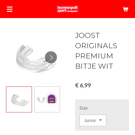
Ga
direct
naar
de
JOOST
hoofdinhoud
ORIGINALS
PREMIUM
BITJE WIT
€ 6,99
Size