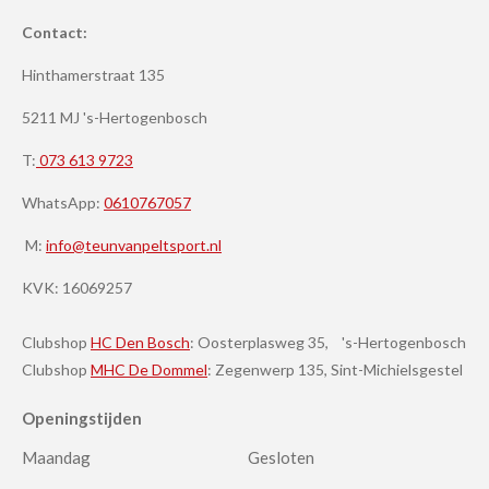
Contact:
Hinthamerstraat 135
5211 MJ 's-Hertogenbosch
T:
073 613 9723
WhatsApp:
0610767057
M:
info@teunvanpeltsport.nl
KVK:
16069257
Clubshop
HC Den Bosch
: Oosterplasweg 35, 's-Hertogenbosch
Clubshop
MHC De Dommel
: Zegenwerp 135, Sint-Michielsgestel
Openingstijden
Maandag
Gesloten