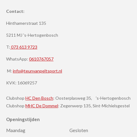
Contact:
Hinthamerstraat 135
5211 MJ 's-Hertogenbosch
T:
073 613 9723
WhatsApp:
0610767057
M:
info@teunvanpeltsport.nl
KVK:
16069257
Clubshop
HC Den Bosch
: Oosterplasweg 35, 's-Hertogenbosch
Clubshop
MHC De Dommel
: Zegenwerp 135, Sint-Michielsgestel
Openingstijden
Maandag
Gesloten