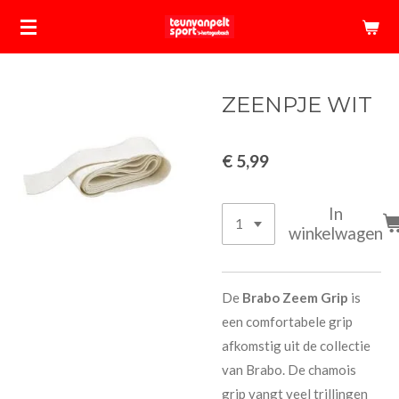
Ga
direct
naar
de
ZEENPJE WIT
hoofdinhoud
€ 5,99
In
winkelwagen
De
Brabo Zeem
Grip
is
een comfortabele grip
afkomstig uit de collectie
van Brabo. De chamois
grip vangt veel trillingen