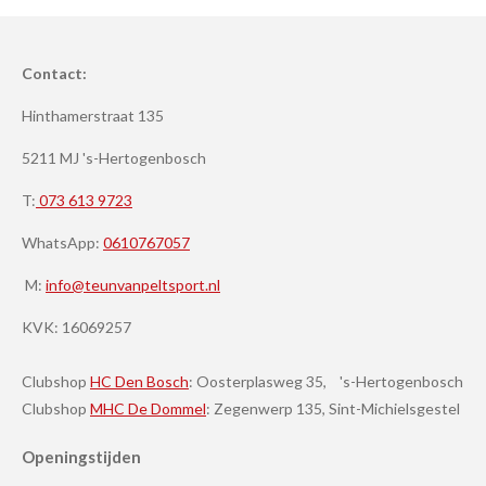
Contact:
Hinthamerstraat 135
5211 MJ 's-Hertogenbosch
T:
073 613 9723
WhatsApp:
0610767057
M:
info@teunvanpeltsport.nl
KVK:
16069257
Clubshop
HC Den Bosch
: Oosterplasweg 35, 's-Hertogenbosch
Clubshop
MHC De Dommel
: Zegenwerp 135, Sint-Michielsgestel
Openingstijden