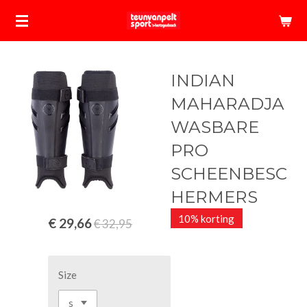
Ga
direct
naar
de
INDIAN
hoofdinhoud
MAHARADJA
WASBARE
PRO
SCHEENBESC
HERMERS
10% korting
€ 29,66
€ 32,95
Size