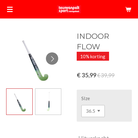
Ga
direct
naar
de
INDOOR
hoofdinhoud
FLOW
10% korting
€ 35,99
€ 39,99
SIze