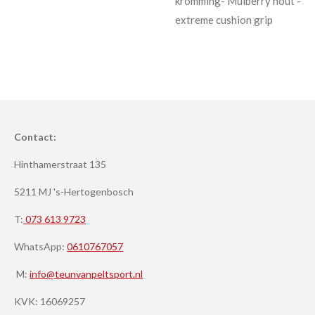
kromming- Mulberry hout -
extreme cushion grip
Contact:
Hinthamerstraat 135
5211 MJ 's-Hertogenbosch
T:
073 613 9723
WhatsApp:
0610767057
M:
info@teunvanpeltsport.nl
KVK:
16069257