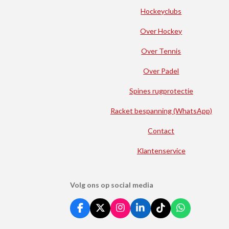
Hockeyclubs
Over Hockey
Over Tennis
Over Padel
Spines rugprotectie
Racket bespanning (WhatsApp)
Contact
Klantenservice
Volg ons op social media
F
X
I
L
T
W
a
n
i
i
h