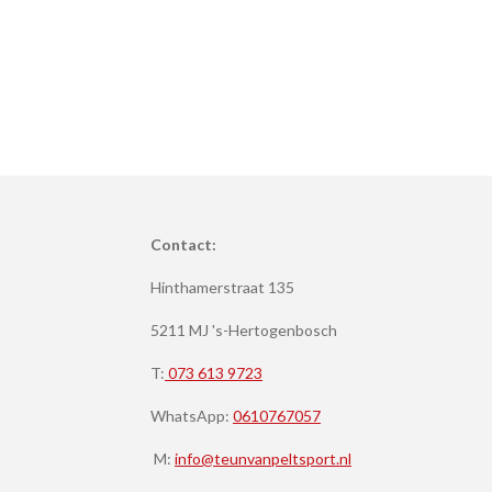
Contact:
Hinthamerstraat 135
5211 MJ 's-Hertogenbosch
T:
073 613 9723
WhatsApp:
0610767057
M:
info@teunvanpeltsport.nl