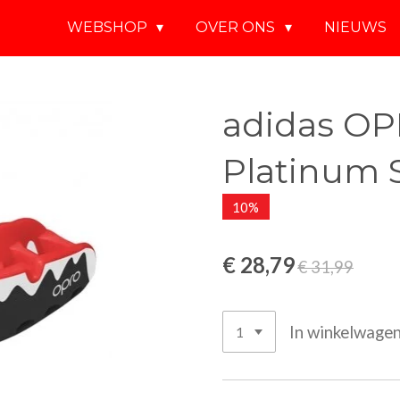
WEBSHOP
OVER ONS
NIEUWS
adidas OP
Platinum 
10%
€ 28,79
€ 31,99
In winkelwage