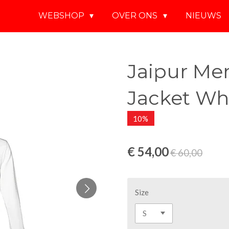
WEBSHOP
OVER ONS
NIEUWS
Jaipur Me
Jacket Wh
10%
€ 54,00
€ 60,00
Size