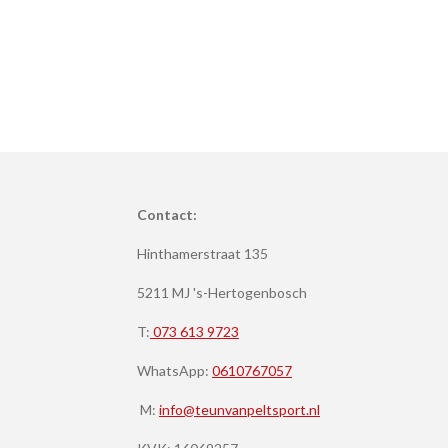
Contact:
Hinthamerstraat 135
5211 MJ 's-Hertogenbosch
T:
073 613 9723
WhatsApp:
0610767057
M:
info@teunvanpeltsport.nl