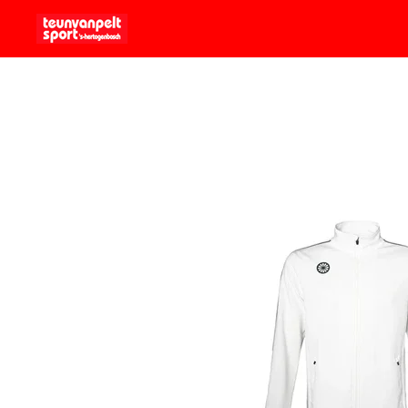
Ga
direct
naar
de
hoofdinhoud