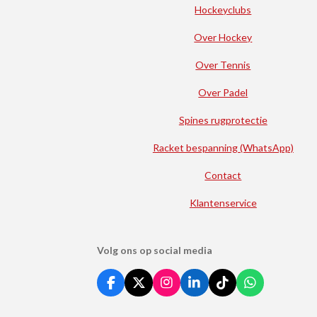
Hockeyclubs
Over Hockey
Over Tennis
Over Padel
Spines rugprotectie
Racket bespanning (WhatsApp)
Contact
Klantenservice
Volg ons op social media
F
X
I
L
T
W
a
n
i
i
h
c
s
n
k
a