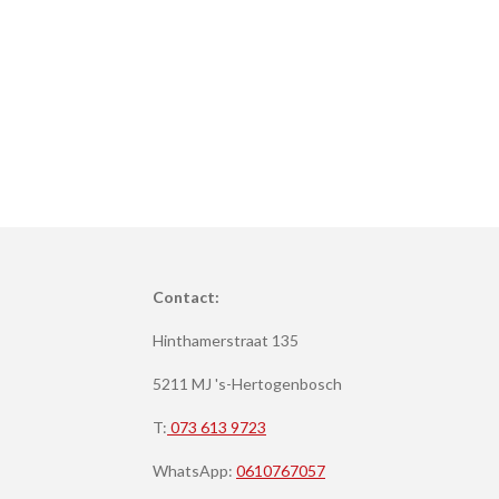
Contact:
Hinthamerstraat 135
5211 MJ 's-Hertogenbosch
T:
073 613 9723
WhatsApp:
0610767057