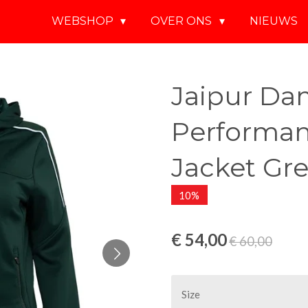
WEBSHOP
OVER ONS
NIEUWS
Jaipur Da
Performa
Jacket Gr
10%
€ 54,00
€ 60,00
Size