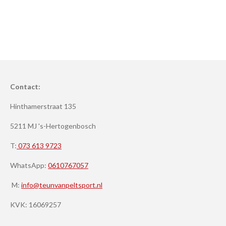
Contact:
Hinthamerstraat 135
5211 MJ 's-Hertogenbosch
T:
073 613 9723
WhatsApp:
0610767057
M:
info@teunvanpeltsport.nl
KVK:
16069257