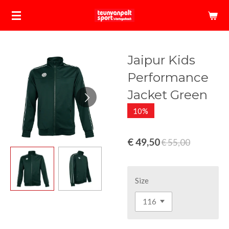
Ga
direct
naar
de
Jaipur Kids
hoofdinhoud
Performance
Jacket Green
10%
€ 49,50
€ 55,00
Size