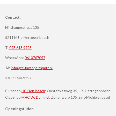
Contact:
Hinthamerstraat 135
5211 MJ 's-Hertogenbosch
T:
073 613 9723
WhatsApp:
0610767057
M:
info@teunvanpeltsport.nl
KVK:
16069257
Clubshop
HC Den Bosch
: Oosterplasweg 35, 's-Hertogenbosch
Clubshop
MHC De Dommel
: Zegenwerp 135, Sint-Michielsgestel
Openingstijden