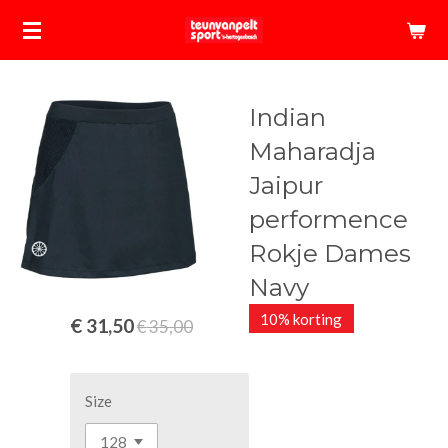
Ga
direct
naar
de
Indian
hoofdinhoud
Maharadja
Jaipur
performence
Rokje Dames
Navy
10% korting
€ 31,50
€ 35,00
Size