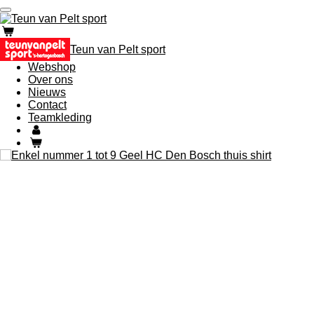
Ga
direct
naar
Teun van Pelt sport
de
hoofdinhoud
Webshop
Over ons
Nieuws
Contact
Teamkleding