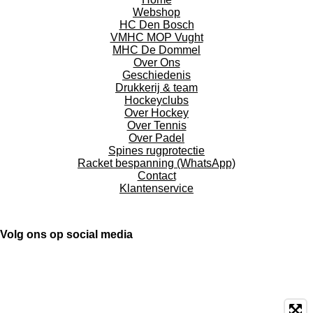
Webshop
HC Den Bosch
VMHC MOP Vught
MHC De Dommel
Over Ons
Geschiedenis
Drukkerij & team
Hockeyclubs
Over Hockey
Over Tennis
Over Padel
Spines rugprotectie
Racket bespanning (WhatsApp)
Contact
Klantenservice
Volg ons op social media
F
X
I
L
T
W
a
n
i
i
h
c
s
n
k
a
e
t
k
T
t