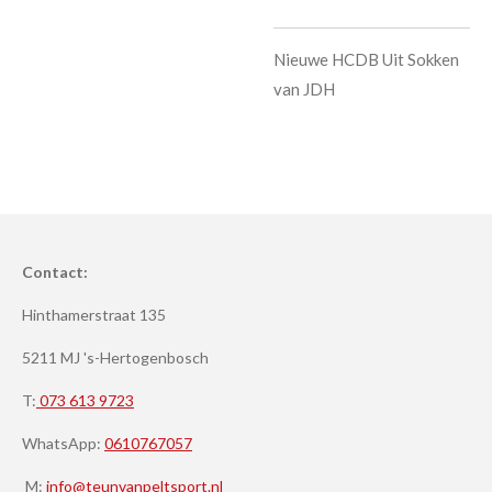
Nieuwe HCDB Uit Sokken
van JDH
Contact:
Hinthamerstraat 135
5211 MJ 's-Hertogenbosch
T:
073 613 9723
WhatsApp:
0610767057
M:
info@teunvanpeltsport.nl