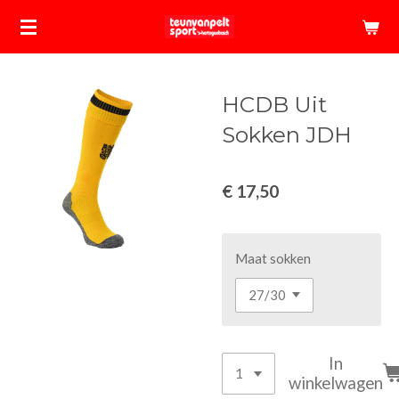
Ga
direct
naar
de
HCDB Uit
hoofdinhoud
Sokken JDH
€ 17,50
Maat sokken
In
winkelwagen