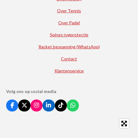
Over Tennis
Over Padel
Spines rugprotectie
Racket bespanning (WhatsApp)
Contact
Klantenservice
Volg ons op social media
F
X
I
L
T
W
a
n
i
i
h
c
s
n
k
a
e
t
k
T
t
b
a
e
o
s
o
g
d
k
A