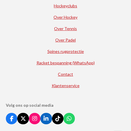
Hockeyclubs
Over Hockey
Over Tennis
Over Padel
Spines rugprotectie
Racket bespanning (WhatsApp)
Contact
Klantenservice
Volg ons op social media
F
X
I
L
T
W
a
n
i
i
h