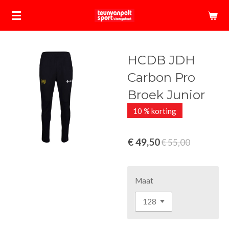
Ga
direct
naar
de
HCDB JDH
hoofdinhoud
Carbon Pro
Broek Junior
10 % korting
€ 49,50
€ 55,00
Maat