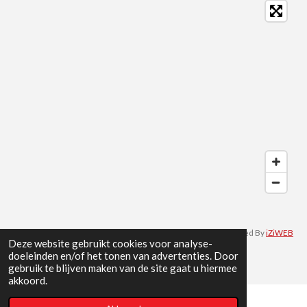
c
s
n
k
a
e
t
k
T
t
b
a
e
o
s
o
g
d
k
A
o
r
I
p
k
a
n
p
m
Developed By
iZiWEB
Deze website gebruikt cookies voor analyse-
© 2022 - 2026 Teun van Pelt sport
doeleinden en/of het tonen van advertenties. Door
gebruik te blijven maken van de site gaat u hiermee
akkoord.