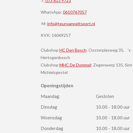
T:
073 613 9723
WhatsApp:
0610767057
M:
info@teunvanpeltsport.nl
KVK:
16069257
Clubshop
HC Den Bosch
: Oosterplasweg 35, 's-
Hertogenbosch
Clubshop
MHC De Dommel
: Zegenwerp 135, Sint
Michielsgestel
Openingstijden
Maandag
Gesloten
Dinsdag
10.00 - 18.00 uur
Woensdag
10.00 - 18.00 uur
Donderdag
10.00 - 18.00 uur