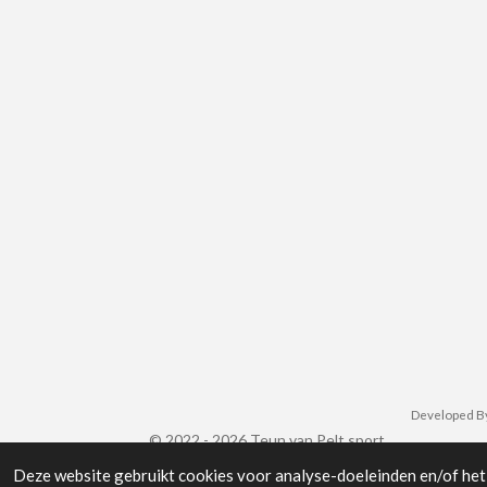
Developed B
© 2022 - 2026 Teun van Pelt sport
Deze website gebruikt cookies voor analyse-doeleinden en/of het 