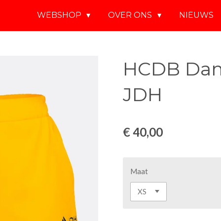
WEBSHOP
OVER ONS
NIEUWS
HCDB Dame
JDH
€ 40,00
Maat