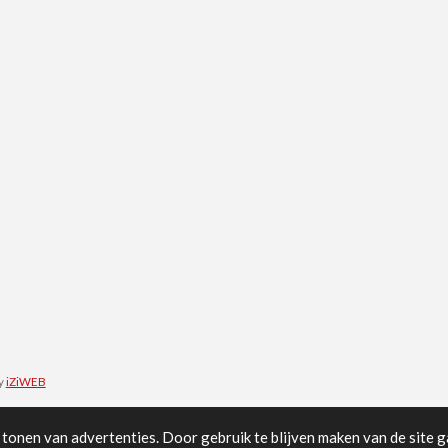
y
iZiWEB
tonen van advertenties. Door gebruik te blijven maken van de site g