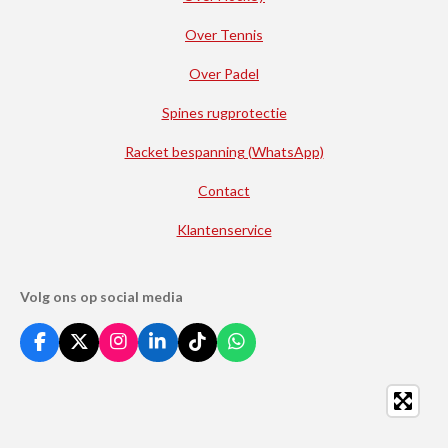
Over Tennis
Over Padel
Spines rugprotectie
Racket bespanning (WhatsApp)
Contact
Klantenservice
Volg ons op social media
F
X
I
L
T
W
a
n
i
i
h
c
s
n
k
a
e
t
k
T
t
b
a
e
o
s
o
g
d
k
A