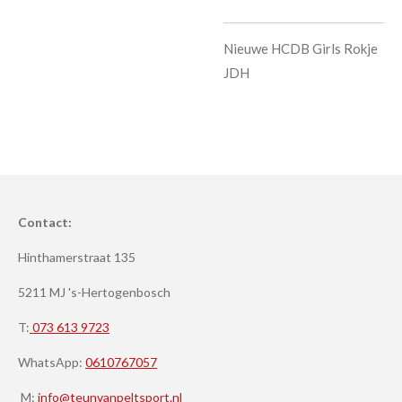
Nieuwe HCDB Girls Rokje
JDH
Contact:
Hinthamerstraat 135
5211 MJ 's-Hertogenbosch
T:
073 613 9723
WhatsApp:
0610767057
M:
info@teunvanpeltsport.nl