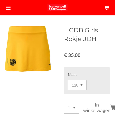
Ga
direct
naar
de
HCDB Girls
hoofdinhoud
Rokje JDH
€ 35,00
Maat
In
winkelwagen