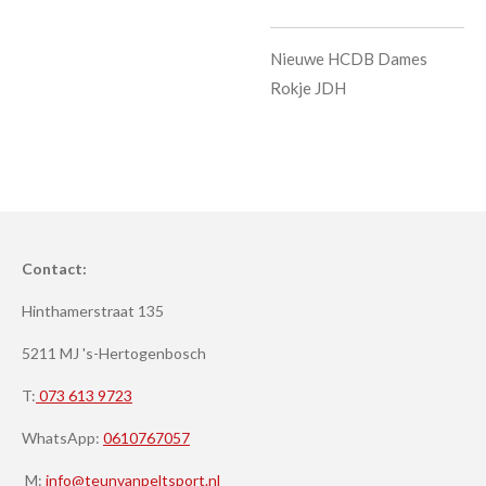
Nieuwe HCDB Dames
Rokje JDH
Contact:
Hinthamerstraat 135
5211 MJ 's-Hertogenbosch
T:
073 613 9723
WhatsApp:
0610767057
M:
info@teunvanpeltsport.nl