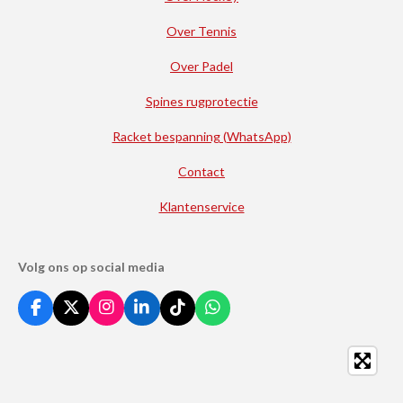
Over Tennis
Over Padel
Spines rugprotectie
Racket bespanning (WhatsApp)
Contact
Klantenservice
Volg ons op social media
F
X
I
L
T
W
a
n
i
i
h
c
s
n
k
a
e
t
k
T
t
b
a
e
o
s
o
g
d
k
A