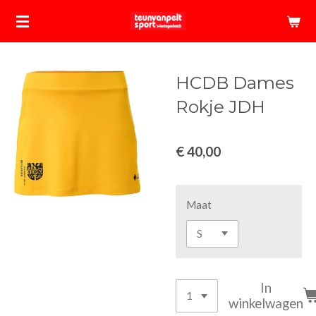
Ga
direct
naar
de
HCDB Dames
hoofdinhoud
Rokje JDH
€ 40,00
Maat
In
winkelwagen