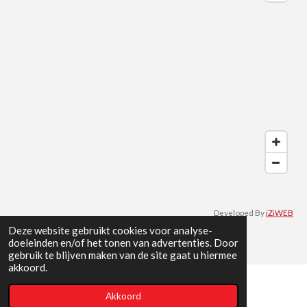
b
a
e
o
s
o
g
d
k
A
o
r
I
p
k
a
n
p
m
Developed By
iZiWEB
© 2022 - 2026 Teun van Pelt sport
Deze website gebruikt cookies voor analyse-
doeleinden en/of het tonen van advertenties. Door
gebruik te blijven maken van de site gaat u hiermee
akkoord.
Akkoord