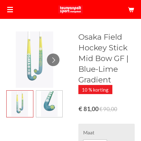
Ga
direct
naar
de
Osaka Field
hoofdinhoud
Hockey Stick
Mid Bow GF |
Blue-Lime
Gradient
10 % korting
€ 81,00
€ 90,00
Maat