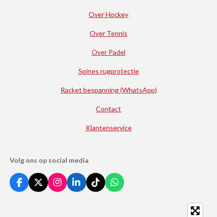
Over Hockey
Over Tennis
Over Padel
Spines rugprotectie
Racket bespanning (WhatsApp)
Contact
Klantenservice
Volg ons op social media
F
X
I
L
T
W
a
n
i
i
h
c
s
n
k
a
e
t
k
T
t