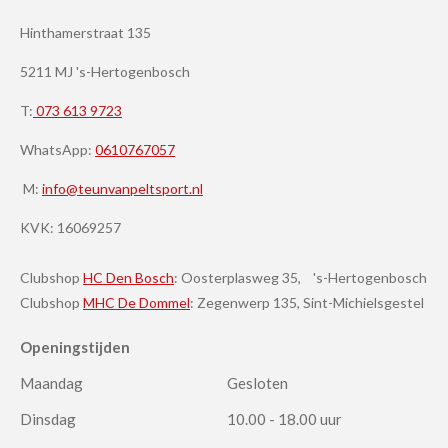
Hinthamerstraat 135
5211 MJ 's-Hertogenbosch
T:
073 613 9723
WhatsApp:
0610767057
M:
info@teunvanpeltsport.nl
KVK:
16069257
Clubshop
HC Den Bosch
: Oosterplasweg 35, 's-Hertogenbosch
Clubshop
MHC De Dommel
: Zegenwerp 135, Sint-Michielsgestel
Openingstijden
Maandag
Gesloten
Dinsdag
10.00 - 18.00 uur