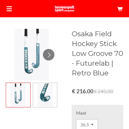
Ga
direct
naar
de
Osaka Field
hoofdinhoud
Hockey Stick
Low Groove 70
- Futurelab |
Retro Blue
€ 216,00
€ 240,00
Maat