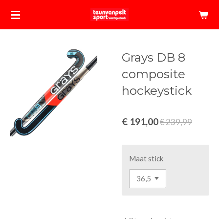
Ga
direct
naar
de
Grays DB 8
hoofdinhoud
composite
hockeystick
€ 191,00
€ 239,99
Maat stick