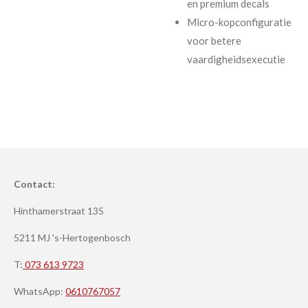
en premium decals
Micro-kopconfiguratie
voor betere
vaardigheidsexecutie
Contact:
Hinthamerstraat 135
5211 MJ 's-Hertogenbosch
T:
073 613 9723
WhatsApp:
0610767057