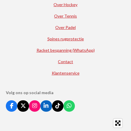
Over Hockey
Over Tennis
Over Padel
Spines rugprotectie
Racket bespanning (WhatsApp)
Contact
Klantenservice
Volg ons op social media
F
X
I
L
T
W
a
n
i
i
h
c
s
n
k
a
e
t
k
T
t
b
a
e
o
s