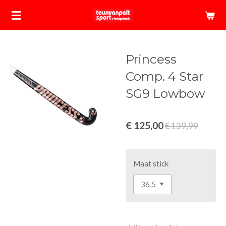
Ga
direct
naar
de
Princess
hoofdinhoud
Comp. 4 Star
SG9 Lowbow
€ 125,00
€ 139,99
Maat stick