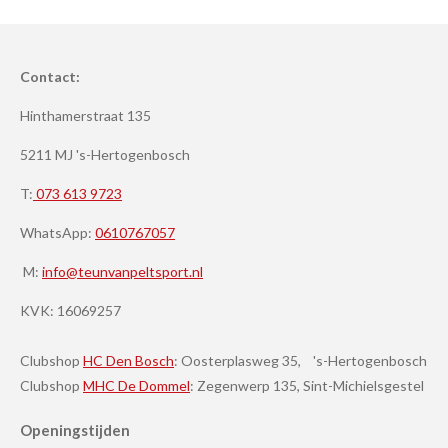
Contact:
Hinthamerstraat 135
5211 MJ 's-Hertogenbosch
T:
073 613 9723
WhatsApp:
0610767057
M:
info@teunvanpeltsport.nl
KVK:
16069257
Clubshop
HC Den Bosch
: Oosterplasweg 35, 's-Hertogenbosch
Clubshop
MHC De Dommel
: Zegenwerp 135, Sint-Michielsgestel
Openingstijden