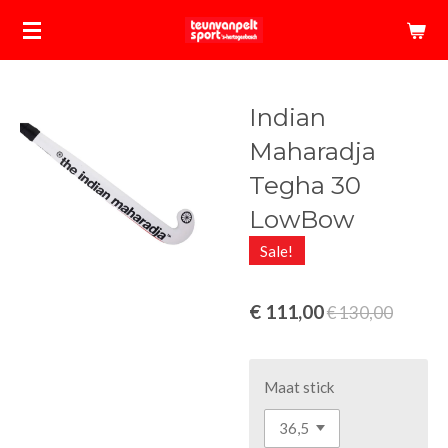
Ga
direct
naar
de
Indian
hoofdinhoud
Maharadja
Tegha 30
LowBow
Sale!
€ 111,00
€ 130,00
Maat stick