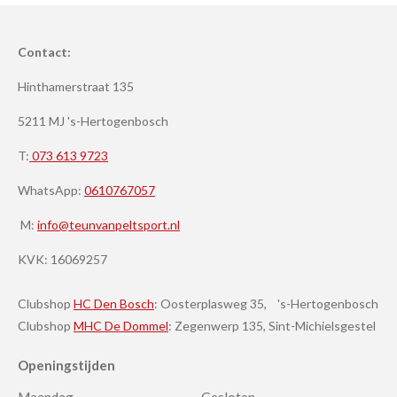
Contact:
Hinthamerstraat 135
5211 MJ 's-Hertogenbosch
T:
073 613 9723
WhatsApp:
0610767057
M:
info@teunvanpeltsport.nl
KVK:
16069257
Clubshop
HC Den Bosch
: Oosterplasweg 35, 's-Hertogenbosch
Clubshop
MHC De Dommel
: Zegenwerp 135, Sint-Michielsgestel
Openingstijden