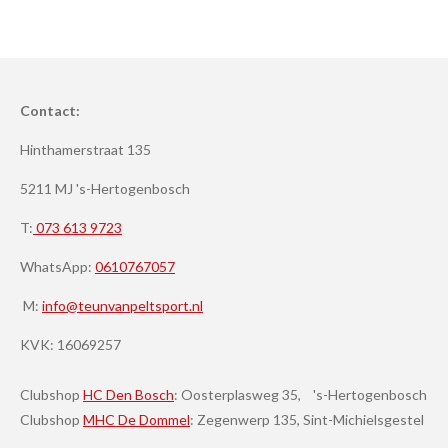
Contact:
Hinthamerstraat 135
5211 MJ 's-Hertogenbosch
T:
073 613 9723
WhatsApp:
0610767057
M:
info@teunvanpeltsport.nl
KVK:
16069257
Clubshop
HC Den Bosch
: Oosterplasweg 35, 's-Hertogenbosch
Clubshop
MHC De Dommel
: Zegenwerp 135, Sint-Michielsgestel