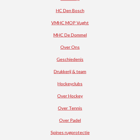
HC Den Bosch
VMHC MOP Vught
MHC De Dommel
Over Ons
Geschiedenis
Drukkerij & team
Hockeyclubs
Over Hockey
Over Tennis
Over Padel
Spines rugprotectie