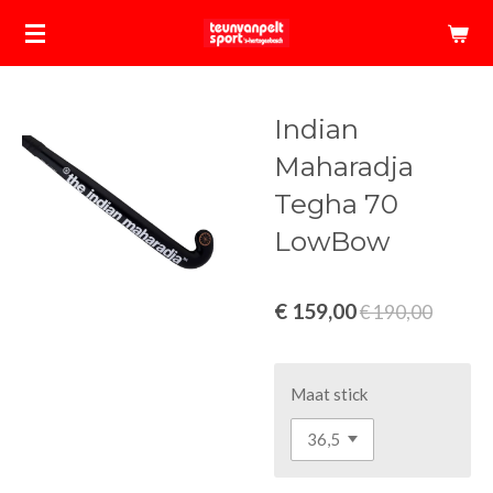
Ga
direct
naar
de
Indian
hoofdinhoud
Maharadja
Tegha 70
LowBow
€ 159,00
€ 190,00
Maat stick