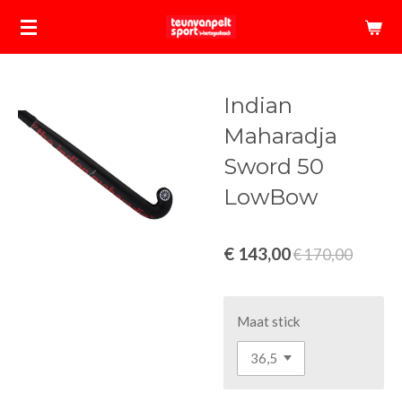
Ga
direct
naar
de
Indian
hoofdinhoud
Maharadja
Sword 50
LowBow
€ 143,00
€ 170,00
Maat stick