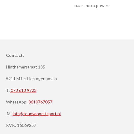
naar extra power.
Contact:
Hinthamerstraat 135
5211 MJ 's-Hertogenbosch
T:
073 613 9723
WhatsApp:
0610767057
M:
info@teunvanpeltsport.nl
KVK:
16069257