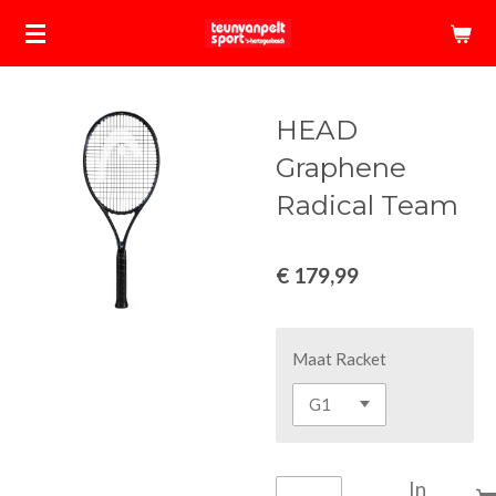
Ga
direct
naar
de
HEAD
hoofdinhoud
Graphene
Radical Team
€ 179,99
Maat Racket
In