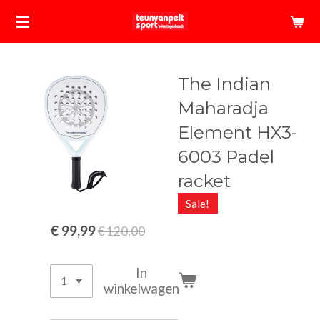
Ga
direct
naar
de
The Indian
hoofdinhoud
Maharadja
Element HX3-
6003 Padel
racket
Sale!
€ 99,99
€ 120,00
In
winkelwagen