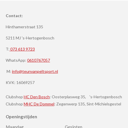
Contact:
Hinthamerstraat 135
5211 MJ 's-Hertogenbosch
T:
073 613 9723
WhatsApp:
0610767057
M:
info@teunvanpeltsport.nl
KVK:
16069257
Clubshop
HC Den Bosch
: Oosterplasweg 35, 's-Hertogenbosch
Clubshop
MHC De Dommel
: Zegenwerp 135, Sint-Michielsgestel
Openingstijden
Maandag
Gesloten