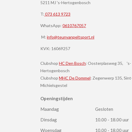
5211 MJ 's-Hertogenbosch
T:
073 613 9723
WhatsApp:
0610767057
M:
info@teunvanpeltsport.nl
KVK:
16069257
Clubshop
HC Den Bosch
: Oosterplasweg 35, 's-
Hertogenbosch
Clubshop
MHC De Dommel
: Zegenwerp 135, Sint
Michielsgestel
Openingstijden
Maandag
Gesloten
Dinsdag
10.00 - 18.00 uur
Woensdag
10.00 - 18.00 uur