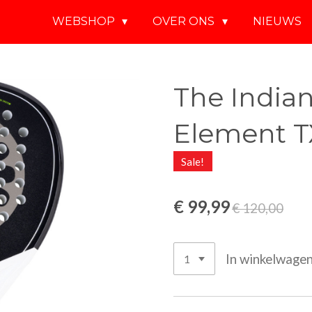
WEBSHOP
OVER ONS
NIEUWS
The India
Element T
Sale!
€ 99,99
€ 120,00
In winkelwage