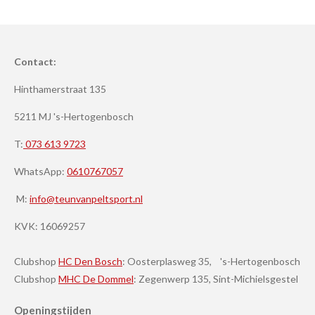
Contact:
Hinthamerstraat 135
5211 MJ 's-Hertogenbosch
T:
073 613 9723
WhatsApp:
0610767057
M:
info@teunvanpeltsport.nl
KVK:
16069257
Clubshop
HC Den Bosch
: Oosterplasweg 35, 's-Hertogenbosch
Clubshop
MHC De Dommel
: Zegenwerp 135, Sint-Michielsgestel
Openingstijden