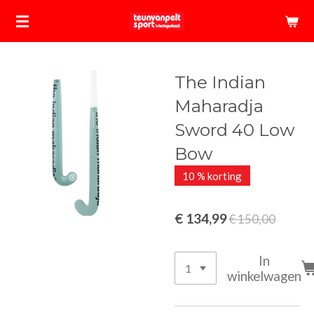
Ga
direct
naar
de
The Indian
hoofdinhoud
Maharadja
Sword 40 Low
Bow
10 % korting
€ 134,99
€ 150,00
In
winkelwagen