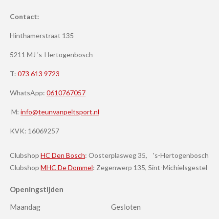
Contact:
Hinthamerstraat 135
5211 MJ 's-Hertogenbosch
T:
073 613 9723
WhatsApp:
0610767057
M:
info@teunvanpeltsport.nl
KVK:
16069257
Clubshop
HC Den Bosch
: Oosterplasweg 35, 's-Hertogenbosch
Clubshop
MHC De Dommel
: Zegenwerp 135, Sint-Michielsgestel
Openingstijden
Maandag
Gesloten