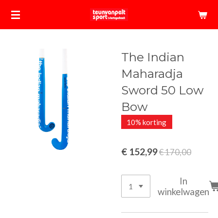
Ga
direct
naar
de
The Indian
hoofdinhoud
Maharadja
Sword 50 Low
Bow
10% korting
€ 152,99
€ 170,00
In
winkelwagen