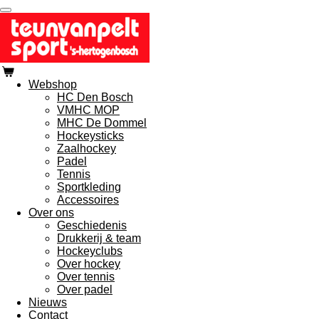
Ga
direct
naar
de
hoofdinhoud
Webshop
HC Den Bosch
VMHC MOP
MHC De Dommel
Hockeysticks
Zaalhockey
Padel
Tennis
Sportkleding
Accessoires
Over ons
Geschiedenis
Drukkerij & team
Hockeyclubs
Over hockey
Over tennis
Over padel
Nieuws
Contact