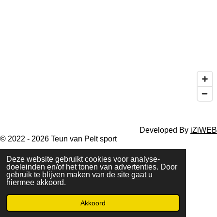
o
r
I
p
k
a
n
p
m
Developed By
iZiWEB
© 2022 - 2026 Teun van Pelt sport
Deze website gebruikt cookies voor analyse-
doeleinden en/of het tonen van advertenties. Door
gebruik te blijven maken van de site gaat u
hiermee akkoord.
Akkoord