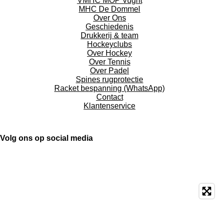
VMHC MOP Vught
MHC De Dommel
Over Ons
Geschiedenis
Drukkerij & team
Hockeyclubs
Over Hockey
Over Tennis
Over Padel
Spines rugprotectie
Racket bespanning (WhatsApp)
Contact
Klantenservice
Volg ons op social media
F
X
I
L
T
W
a
n
i
i
h
c
s
n
k
a
e
t
k
T
t
b
a
e
o
s
o
g
d
k
A