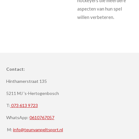
hockeyers die meerdere
aspecten van hun spel
willen verbeteren.
Contact:
Hinthamerstraat 135
5211 MJ 's-Hertogenbosch
T:
073 613 9723
WhatsApp:
0610767057
M:
info@teunvanpeltsport.nl