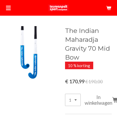
Ga
direct
naar
de
The Indian
hoofdinhoud
Maharadja
Gravity 70 Mid
Bow
10 % korting
€ 170,99
€ 190,00
In
winkelwagen