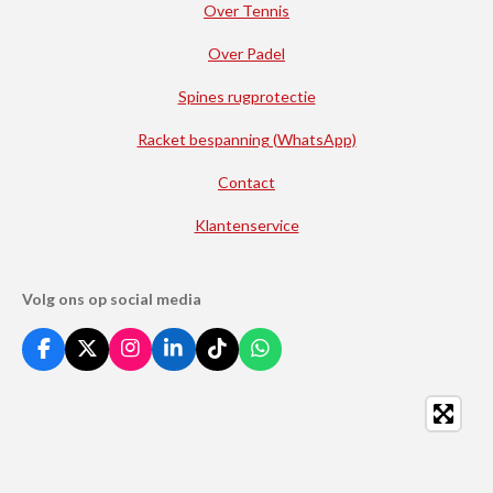
Over Tennis
Over Padel
Spines rugprotectie
Racket bespanning (WhatsApp)
Contact
Klantenservice
Volg ons op social media
F
X
I
L
T
W
a
n
i
i
h
c
s
n
k
a
e
t
k
T
t
b
a
e
o
s
o
g
d
k
A
o
r
I
p