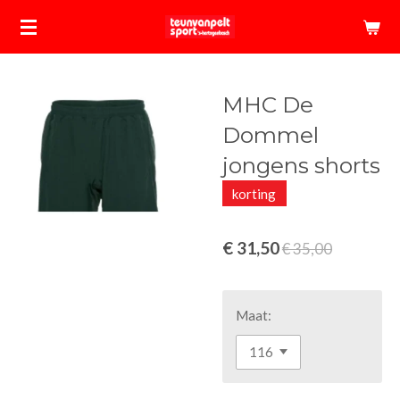
Ga
direct
naar
de
MHC De
hoofdinhoud
Dommel
jongens shorts
korting
€ 31,50
€ 35,00
Maat: