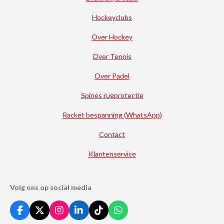
Hockeyclubs
Over Hockey
Over Tennis
Over Padel
Spines rugprotectie
Racket bespanning (WhatsApp)
Contact
Klantenservice
Volg ons op social media
F
X
I
L
T
W
a
n
i
i
h