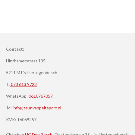
Contact:
Hinthamerstraat 135
5211 MJ 's-Hertogenbosch
T:
073 613 9723
WhatsApp:
0610767057
M:
info@teunvanpeltsport.nl
KVK:
16069257
Clubshop
HC Den Bosch
: Oosterplasweg 35, 's-Hertogenbosch