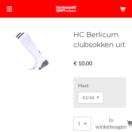
Ga
direct
naar
de
HC Berlicum
hoofdinhoud
clubsokken uit
€ 10,00
Maat:
In
winkelwagen