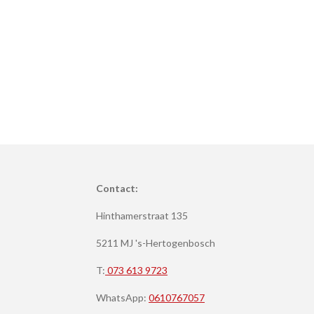
Contact:
Hinthamerstraat 135
5211 MJ 's-Hertogenbosch
T:
073 613 9723
WhatsApp:
0610767057