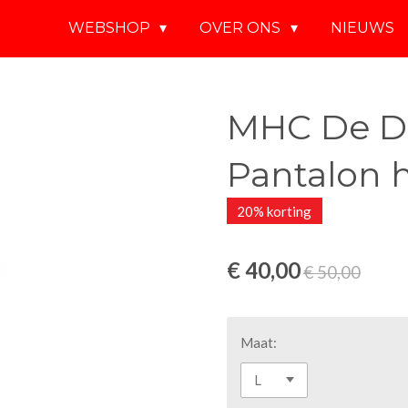
WEBSHOP
OVER ONS
NIEUWS
MHC De D
Pantalon 
20% korting
€ 40,00
€ 50,00
Maat: