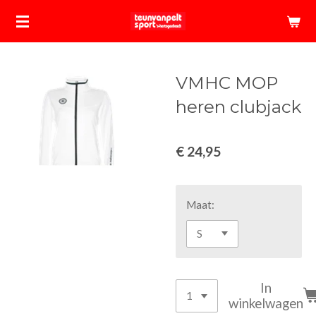
Ga
direct
naar
de
VMHC MOP
hoofdinhoud
heren clubjack
€ 24,95
Maat:
In
winkelwagen