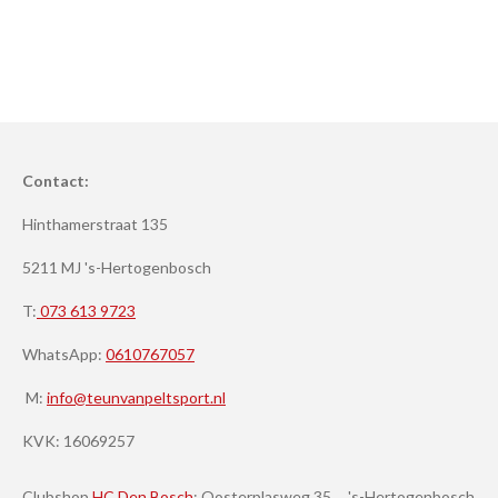
Contact:
Hinthamerstraat 135
5211 MJ 's-Hertogenbosch
T:
073 613 9723
WhatsApp:
0610767057
M:
info@teunvanpeltsport.nl
KVK:
16069257
Clubshop
HC Den Bosch
: Oosterplasweg 35, 's-Hertogenbosch